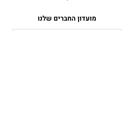
מועדון החברים שלנו
הקלידי
אימייל
הצטרפי
שירות לקוחות
שירות לקוחות - ימים א'-ה' | 10:00-18:00
טלפון: 04-8408083
מייל: saletopnail@012.net.il