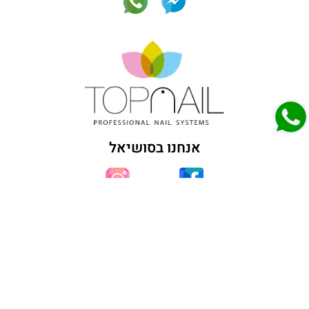
אנחנו בסושיאל
We build & design websites. what's your
superpower?
Lifko Digital