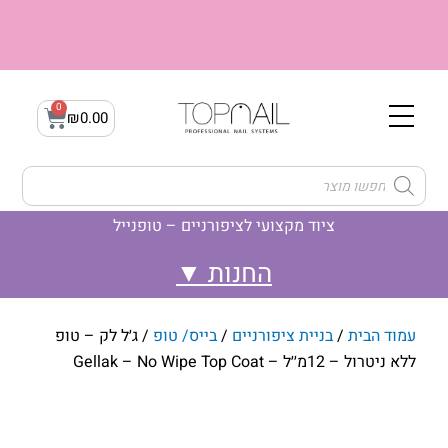
ילוג
תוכן
0
עגלת
₪
0.00
קניות
Products
search
ציוד מקצועי לציפורניים – טופנייל
לק ג'ל- Gellak
ג'ל בנייה builder gel
לק ג'ל- קמופלאז' Camouflage
עמוד הבית
/
בניית ציפורניים
/
בייס/ טופ
/ ג׳ל לק – טופ
ללא ניטרול – 12מ׳׳ל – Gellak – No Wipe Top Coat