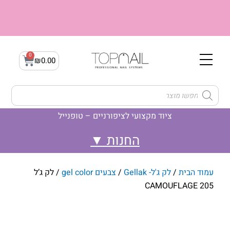
ילוג
תוכן
0
עגלת
₪
0.00
קניות
Products
search
ציוד מקצועי לציפורניים – טופנייל
לק ג'ל- Gellak
ג'ל בנייה builder gel
לק ג'ל- קמופלאז' Camouflage
עמוד הבית
/
לק ג'ל- Gellak
/
צבעים gel color
/ לק ג’ל
CAMOUFLAGE 205