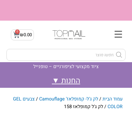
ילוג
תוכן
0
עגלת
₪
0.00
קניות
Products
search
ציוד מקצועי לציפורניים – טופנייל
לק ג'ל- Gellak
ג'ל בנייה builder gel
לק ג'ל- קמופלאז' Camouflage
עמוד הבית
/
לק ג'ל- קמופלאז' Camouflage
/
צבעים GEL
COLOR
/ לק ג'ל קמופלאז 158