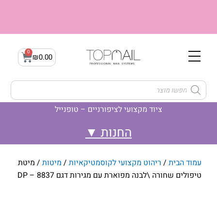
ילוג
תוכן
0
עגלת
₪
0.00
קניות
Products
search
ציוד מקצועי לציפורניים – טופנייל
לק ג'ל- Gellak
ג'ל בנייה builder gel
לק ג'ל- קמופלאז' Camouflage
עמוד הבית
/
ריהוט מקצועי לקוסמטיקאיות
/
מיטות
/ מיטת
טיפולים שחורה \לבנה מפוארת עם מגירות דגם DP – 8837