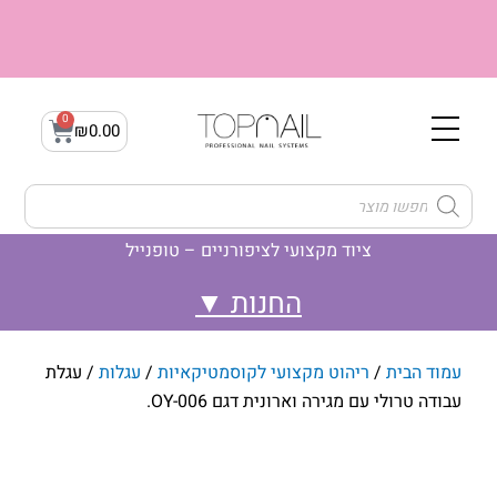
ילוג
תוכן
0
עגלת
₪
0.00
קניות
Products
search
ציוד מקצועי לציפורניים – טופנייל
לק ג'ל- Gellak
ג'ל בנייה builder gel
לק ג'ל- קמופלאז' Camouflage
עמוד הבית
/
ריהוט מקצועי לקוסמטיקאיות
/
עגלות
/ עגלת
עבודה טרולי עם מגירה וארונית דגם OY-006.