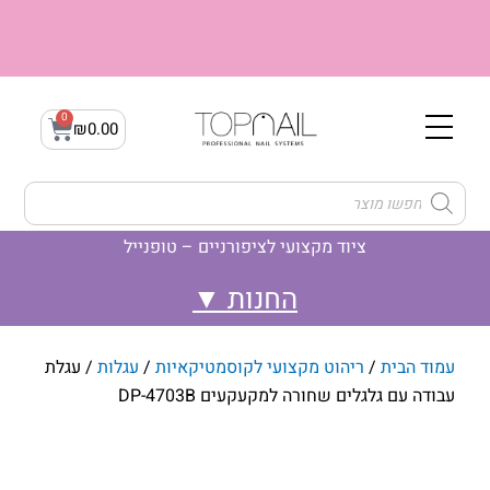
ילוג
תוכן
0
עגלת
₪
0.00
קניות
Products
search
ציוד מקצועי לציפורניים – טופנייל
לק ג'ל- Gellak
ג'ל בנייה builder gel
לק ג'ל- קמופלאז' Camouflage
עמוד הבית
/
ריהוט מקצועי לקוסמטיקאיות
/
עגלות
/ עגלת
עבודה עם גלגלים שחורה למקעקעים DP-4703B