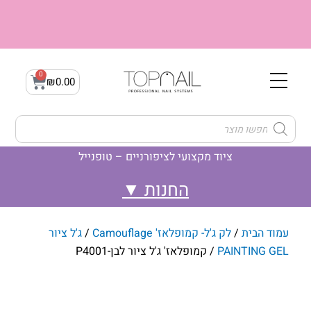
ילוג
תוכן
0
עגלת
₪
0.00
קניות
Products
search
ציוד מקצועי לציפורניים – טופנייל
לק ג'ל- Gellak
ג'ל בנייה builder gel
לק ג'ל- קמופלאז' Camouflage
עמוד הבית
/
לק ג'ל- קמופלאז' Camouflage
/
ג'ל ציור
PAINTING GEL
/ קמופלאז' ג'ל ציור לבן-P4001