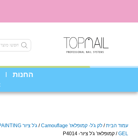
ילוג
תוכן
Products
search
החנות
צ
עמוד הבית
/
לק ג'ל- קמופלאז' Camouflage
/
ג'ל ציור AINTING
GEL
/ קמופלאז' ג'ל ציור- P4014