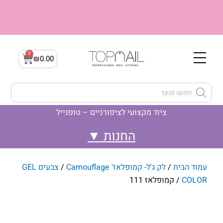
ילוג
תוכן
0
עגלת
₪
0.00
קניות
Products
search
ציוד מקצועי לציפורניים – טופנייל
לק ג'ל- Gellak
ג'ל בנייה builder gel
לק ג'ל- קמופלאז' Camouflage
עמוד הבית
/
לק ג'ל- קמופלאז' Camouflage
/
צבעים GEL
COLOR
/ קמופלאז 111