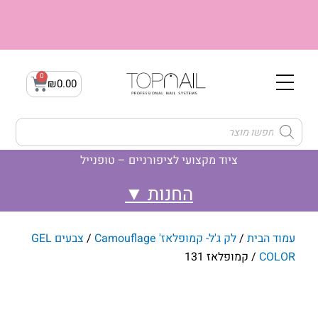
ילוג
תוכן
0
עגלת
₪
0.00
קניות
Products
search
ציוד מקצועי לציפורניים – טופנייל
לק ג'ל- Gellak
ג'ל בנייה builder gel
לק ג'ל- קמופלאז' Camouflage
עמוד הבית
/
לק ג'ל- קמופלאז' Camouflage
/
צבעים GEL
COLOR
/ קמופלאז 131