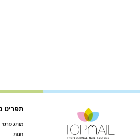
תפריט ני
מותג פרטי
חנות