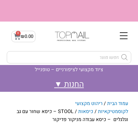
ילוג
תוכן
0
עגלת
₪
0.00
קניות
Products
search
ציוד מקצועי לציפורניים – טופנייל
לק ג'ל- Gellak
ג'ל בנייה builder gel
לק ג'ל- קמופלאז' Camouflage
עמוד הבית
/
ריהוט מקצועי
לקוסמטיקאיות
/
כיסאות
/ STOOL – כיסא שחור עם גב
וגלגלים – כיסא עבודה מניקור פדיקור