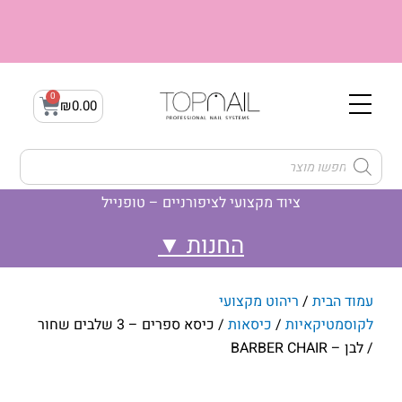
ילוג
תוכן
0
עגלת
₪
0.00
קניות
Products
search
ציוד מקצועי לציפורניים – טופנייל
לק ג'ל- Gellak
ג'ל בנייה builder gel
לק ג'ל- קמופלאז' Camouflage
עמוד הבית
/
ריהוט מקצועי
לקוסמטיקאיות
/
כיסאות
/ כיסא ספרים – 3 שלבים שחור
/ לבן – BARBER CHAIR