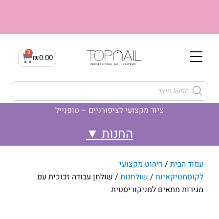
ילוג
תוכן
0
עגלת
₪
0.00
קניות
Products
search
ציוד מקצועי לציפורניים – טופנייל
לק ג'ל- Gellak
ג'ל בנייה builder gel
לק ג'ל- קמופלאז' Camouflage
עמוד הבית
/
ריהוט מקצועי
לקוסמטיקאיות
/
שולחנות
/ שולחן עבודה זכוכית עם
מגירות מתאים למניקוריסטית